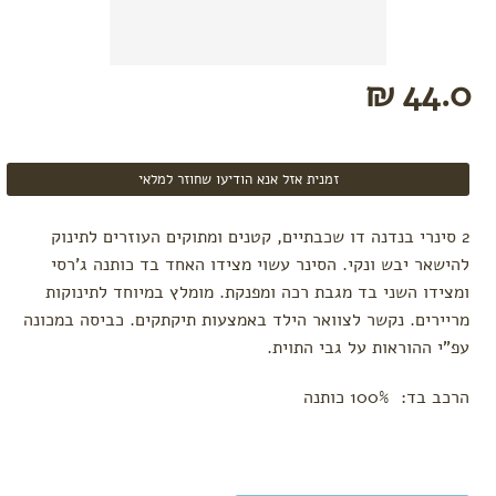
44.0 ₪
זמנית אזל אנא הודיעו שחוזר למלאי
2 סינרי בנדנה דו שכבתיים, קטנים ומתוקים העוזרים לתינוק
להישאר יבש ונקי. הסינר עשוי מצידו האחד בד כותנה ג'רסי
ומצידו השני בד מגבת רכה ומפנקת. מומלץ במיוחד לתינוקות
מריירים. נקשר לצוואר הילד באמצעות תיקתקים. כביסה במכונה
עפ"י ההוראות על גבי התוית.
הרכב בד: 100% כותנה