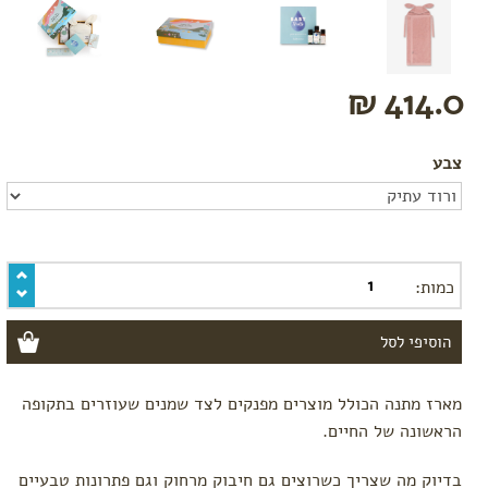
לגיל שנה
מתנות
לאחים
גדולים
414.0 ₪
מתנות
להריון
מתנות לחג
צבע
gift card
לפי מקבל
המתנה
מתנות לאם
כמות:
היולדת
מתנות
לסבתא
וסבא
מתנות
מארז מתנה הכולל מוצרים מפנקים לצד שמנים שעוזרים בתקופה
לתאומים
הראשונה של החיים.
הכי
נמכרים
בדיוק מה שצריך כשרוצים גם חיבוק מרחוק וגם פתרונות טבעיים