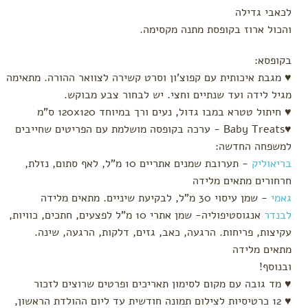
מארזי
לכאבי גדילה
בייבי טבע
והכול ארוז בקופסת מתנה מקסימה.
Mix&Match
בקופסא:
מתנות
לעצמך
♥ מגבת איכותית עם קפוצ'ון וסרט קשירה לצוואר ההורה. מתאימה
ערכות
מגיל לידה ועד שנתיים וחצי. יש לבחור צבע מבוקש.
♥ חיתול טטרא במבו גדול, נעים ורך במיוחד 120x120 ס"מ
♥Baby Treats - ערכה בקופסה מושלמת עם הפריטים שחייבים
למשפחה החדשה:
בריאוליק
- תערובת שמנים אתריים 10 מ"ל, לאף סתום, נזלת,
חרחורים מתאים מלידה
גאמי
- שמן עיסוי 30 מ"ל, לבקיעת שיניים. מתאים מלידה
לבנדר
אנגוסטיפוליה- שמן אתרי 10 מ"ל לפצעים, חתכים, כוויות,
עקיצות, פריחות. הרגעה, כאב, גזים, דלקות, הרגעה, שינה.
מתאים מלידה
ובנוסף!
♥ מד גובה עם מקום לסימון תאריכים ופרטים שרוצים לזכור
♥ 12 כרטיסיות לצילום תמונה חודשית עד ליום ההולדת הראשון,