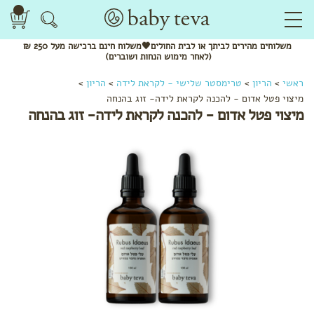
משלוחים
מהירים
לביתך או לבית החולים🖤משלוח
חינם
ברכישה מעל 250 ₪
(לאחר מימוש הנחות ושוברים)
לפי
ראשי
>
הריון
>
טרימסטר שלישי - לקראת לידה
>
הריון
>
קטגוריה
מיצוי פטל אדום - להכנה לקראת לידה- זוג בהנחה
מיצוי פטל אדום - להכנה לקראת לידה- זוג בהנחה
שמנים
אתריים
חליטות
תה
ותערובות
לשתייה
מתנות
להריון
בגדי
הריון
והנקה
לפי שלב
בהריון