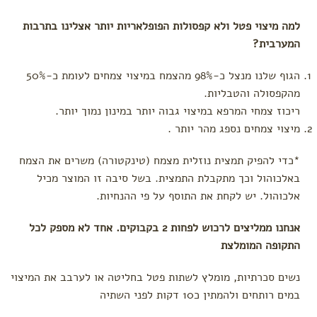
מתיחה
למה מיצוי פטל ולא קפסולות הפופלאריות יותר אצלינו בתרבות
ורידים
בולטים
המערבית?
ורגליים
נפוחות
הגוף שלנו מנצל כ-98% מהצמח במיצוי צמחים לעומת כ-50%
קידום
מהקפסולה והטבליות.
לידה
ריכוז צמחי המרפא במיצוי גבוה יותר במינון נמוך יותר.
עיסוי
מיצוי צמחים נספג מהר יותר .
פרינאום
*כדי להפיק תמצית נוזלית מצמח (טינקטורה) משרים את הצמח
באלכוהול וכך מתקבלת התמצית. בשל סיבה זו המוצר מכיל
אלכוהול. יש לקחת את התוסף על פי ההנחיות.
אנחנו ממליצים לרכוש לפחות 2 בקבוקים. אחד לא מספק לכל
התקופה המומלצת
נשים סכרתיות, מומלץ לשתות פטל בחליטה או לערבב את המיצוי
במים רותחים ולהמתין כ10 דקות לפני השתיה