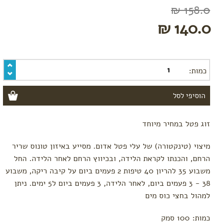
טרימסטר
158.0 ₪
ראשון
140.0 ₪
טרימסטר
שני
טרימסטר
שלישי
-
כמות:
לקראת
לידה
רשימת
קניות
ללידה
זוג פטל במחיר מיוחד
לפי צורך
מיצוי (טינקטורה) של עלי פטל אדום. מסייע באיזון טונוס שריר
בחילות
וצרבות
הרחם, והכנתו לקראת הלידה, ובכיווץ הרחם לאחר הלידה. החל
משבוע 35 להריון 40 טיפות 2 פעמים ביום על קיבה ריקה, משבוע
הרגעה,
אנרגיה
38 - 3 פעמים ביום, לאחר הלידה, 3 פעמים ביום ל5 ימים. ניתן
ושיפור
למהול בחצי כוס מים
מצב
רוח
כמות: 100 סמק
סימני