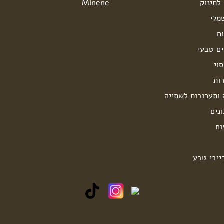
לתינוק
Minene
מלי
ם
ים טבעי
וי
ות
 ותערובות לשתייה
נים
וח
ייבי טבע