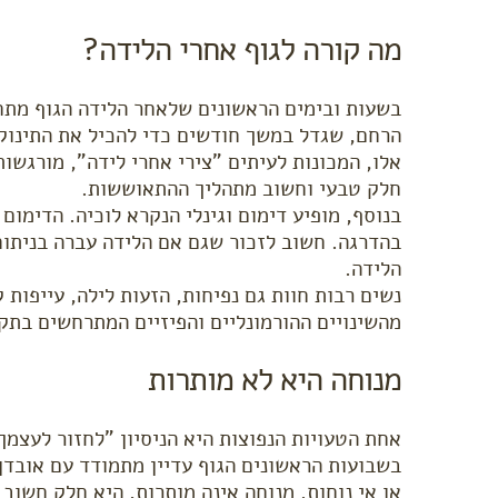
מה קורה לגוף אחרי הלידה?
בשעות ובימים הראשונים שלאחר הלידה הגוף מתח
הרחם, שגדל במשך חודשים כדי להכיל את התינוק,
אלו, המכונות לעיתים "צירי אחרי לידה", מורגשות
חלק טבעי וחשוב מתהליך ההתאוששות.
בנוסף, מופיע דימום וגינלי הנקרא לוכיה. הדימו
בהדרגה. חשוב לזכור שגם אם הלידה עברה בניתוח ק
הלידה.
נשים רבות חוות גם נפיחות, הזעות לילה, עייפות 
מהשינויים ההורמונליים והפיזיים המתרחשים בתקו
מנוחה היא לא מותרות
אחת הטעויות הנפוצות היא הניסיון "לחזור לעצמך
בשבועות הראשונים הגוף עדיין מתמודד עם אובדן 
או אי נוחות. מנוחה אינה מותרות, היא חלק חשוב