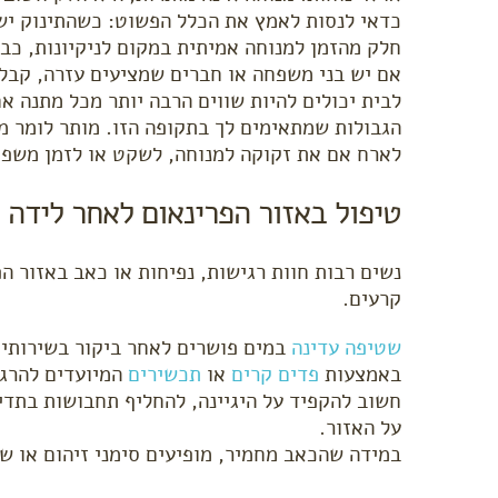
כדאי לנסות לאמץ את הכלל הפשוט: כשהתינוק ישן,
חלק מהזמן למנוחה אמיתית במקום לניקיונות, כבי
אם יש בני משפחה או חברים שמציעים עזרה, קבלי
לבית יכולים להיות שווים הרבה יותר מכל מתנה 
הגבולות שמתאימים לך בתקופה הזו. מותר לומר מה
לארח אם את זקוקה למנוחה, לשקט או לזמן משפח
טיפול באזור הפרינאום לאחר לידה ו
נשים רבות חוות רגישות, נפיחות או כאב באזור ה
קרעים.
שטיפה עדינה
במים פושרים לאחר ביקור בשירותים
באמצעות
פדים קרים
או
תכשירים
המיועדים להרג
חשוב להקפיד על היגיינה, להחליף תחבושות בתדיר
על האזור.
במידה שהכאב מחמיר, מופיעים סימני זיהום או שי