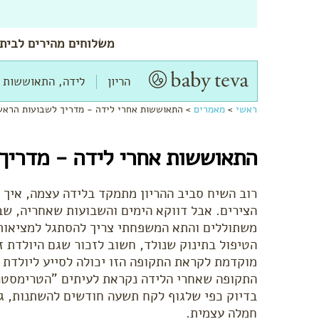
משלוחים
מהירים
לביתך
הריון
לידה, התאוששות 
ראשי
>
מאמרים
>
התאוששות אחרי לידה - מדריך לשבועות הראש
התאוששות אחרי לידה - מדריך
רוב השיח סביב ההריון מתמקד בלידה עצמה, איך ל
הצירים. אבל דווקא הימים והשבועות שאחריה, שב
משתוללים והתא המשפחתי צריך להסתגל למציאות
הטיפול בתינוק שנולד, חשוב לזכור שגם היולדת 
מוקדמת לקראת התקופה הזו יכולה לסייע ליולדת 
התקופה שאחרי הלידה נקראת לעיתים "הטרימסטר
בדיוק כפי שלגוף לקח תשעה חודשים להשתנות, ג
חמלה עצמית.