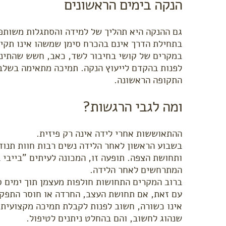
הנקה בימים הראשונים
גם ההנקה היא תהליך של למידה והסתגלות משותפת
בתחילת הדרך אינם בהכרח סימן שמשהו אינו תקין
במקרים של קושי בחיבור לשד, כאב, חשש שהתינוק
לפנות בהקדם לייעוץ הנקה. תמיכה מתאימה בשלב
התקופה הראשונה.
ומה לגבי הרגשות?
ההתאוששות אחרי לידה אינה רק פיזית.
בשבוע הראשון לאחר הלידה נשים רבות חוות תנודו
ותחושת הצפה. תופעה זו, המכונה לעיתים "בייבי ב
המתרחשים לאחר הלידה.
ברוב המקרים התחושות חולפות מעצמן תוך ימים ס
עם זאת, אם תחושת העצב, החרדה או חוסר התפקו
אינו כשורה, חשוב לפנות לקבלת תמיכה מקצועית.
שנהוג לחשוב, והם בהחלט ניתנים לטיפול.