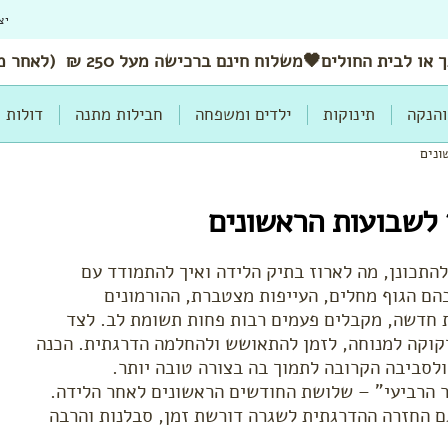
יצ
 או לבית החולים🖤משלוח
חינם
ברכישה מעל 250 ₪ (לאחר מימוש הנחות ושוברים)
והנקה
תינוקות
ילדים ומשפחה
חבילות מתנה
דולות
ונים
 לשבועות הראשונים
התכונן, מה לארוז בתיק הלידה ואיך להתמודד עם
הם הגוף מחלים, העייפות מצטברת, ההורמונים
 חדשה, מקבלים פעמים רבות פחות תשומת לב. לצד
זקוקה למנוחה, לזמן להתאושש ולהחלמה הדרגתית. הכנה
ולסביבה הקרובה לתמוך בה בצורה טובה יותר.
 הרביעי" – שלושת החודשים הראשונים לאחר הלידה.
ם החזרה ההדרגתית לשגרה דורשת זמן, סבלנות והרבה