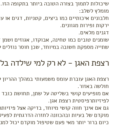
שיכולות לתמוך בצורה הטובה ביותר בתקופה הזו.
מומלץ לשלב:
חלבונים איכותיים כמו ביצים, קטניות, דגים או עו
ירקות ופירות מגוונים.
דגנים מלאים.
שומנים טובים כמו טחינה, אבוקדו, אגוזים ושמן ז
שתייה מספקת חשובה במיוחד, שכן חוסר נוזלים על
רצפת האגן - לא רק למי שילדה בלי
רצפת האגן עוברת עומס משמעותי במהלך ההריון עצ
חולשה באזור.
אם מופיעים קושי בשליטה על שתן, תחושת כובד ב
לפיזיותרפיסטית רצפת אגן.
גם אם אינך חווה קושי מיוחד, בדיקה אצל פיזיותר
מוקדם של בעיות ובהכוונה לחזרה הדרגתית לפעיל
כיום ברור יותר מאי פעם שטיפול מוקדם יכול למנ