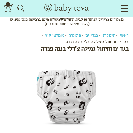
משלוחים
מהירים
לביתך או לבית החולים🖤משלוח
חינם
ברכישה מעל 250 ₪
(לאחר מימוש הנחות ושוברים)
ראשי
>
תינוקות
>
בגדי ים
>
תינוקות
>
מומלצי קיץ
>
בגד ים וחיתול גמילה צ'רלי בננה פנדה
בגד ים וחיתול גמילה צ'רלי בננה פנדה
לפי
קטגוריה
שמנים
אתריים
ותרסיסים
מנשאים
צעצועי
התפתחות
מומלצי
חורף