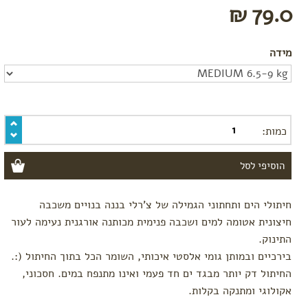
79.0 ₪
מומלצי
קיץ
טקסטיל
מידה
לתינוק
לפי
פעילות
משחק
כמות:
אמבטיה
שינה
לטיול
בגדי
חיתולי הים ותחתוני הגמילה של צ'רלי בננה בנויים משכבה
ים
חיצונית אטומה למים ושכבה פנימית מכותנה אורגנית נעימה לעור
חיתולים
התינוק.
רב
פעמיים
בירכיים ובמותן גומי אלסטי איכותי, השומר הכל בתוך החיתול (:.
החיתול דק יותר מבגד ים חד פעמי ואינו מתנפח במים. חסכוני,
חיתולי
טטרה
אקולוגי ומתנקה בקלות.
תיקי