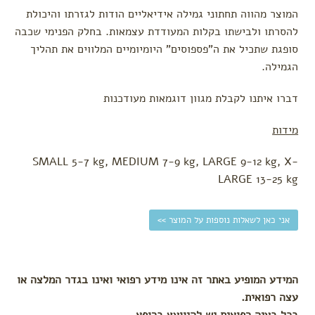
עגלה
המוצר מהווה תחתוני גמילה אידיאליים הודות לגזרתו והיכולת
להסרתו ולבישתו בקלות המעודדת עצמאות. בחלק הפנימי שכבה
לפי צורך
סופגת שתכיל את ה"פספוסים" היומיומיים המלווים את תהליך
הקלת
הגמילה.
גזים
בקיעת
דברו איתנו לקבלת מגוון דוגמאות מעודכנות
שיניים
התקררות
מידות
צינון
עקיצות
SMALL 5-7 kg, MEDIUM 7-9 kg, LARGE 9-12 kg, X-
הרגעה
LARGE 13-25 kg
ושינה
טיפול
בבעיות
אני כאן לשאלות נוספות על המוצר >>
עור
המידע המופיע באתר זה אינו מידע רפואי ואינו בגדר המלצה או
עצה רפואית.
בכל בעיה רפואית יש להיוועץ ברופא.