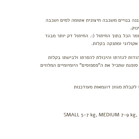
בננה בנויים משכבה חיצונית אטומה למים ושכבה
נוק.
ומר הכל בתוך החיתול (:. החיתול דק יותר מבגד
 אקולוגי ומתנקה בקלות.
הודות לגזרתו והיכולת להסרתו ולבישתו בקלות
ופגת שתכיל את ה"פספוסים" היומיומיים המלווים
 לקבלת מגוון דוגמאות מעודכנות
SMALL 5-7 kg, MEDIUM 7-9 kg, 