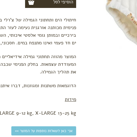
חיתולי הים ותחתוני הגמילה של צ'רלי 
פנימית מכותנה אורגנית נעימה לעור התי
בירכיים ובמותן גומי אלסטי איכותי, הש
ים חד פעמי ואינו מתנפח במים. חסכוני,
המוצר מהווה תחתוני גמילה אידיאליים 
המעודדת עצמאות. בחלק הפנימי שכבה ס
את תהליך הגמילה.
הדוגמאות משתנות ומגוונות, דברו איתנו
מידות
LARGE 9-12 kg, X-LARGE 13-25 kg
אני כאן לשאלות נוספות על המוצר >>