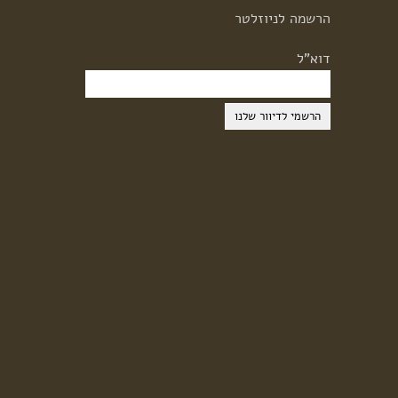
הרשמה
לניוזלטר
דוא"ל