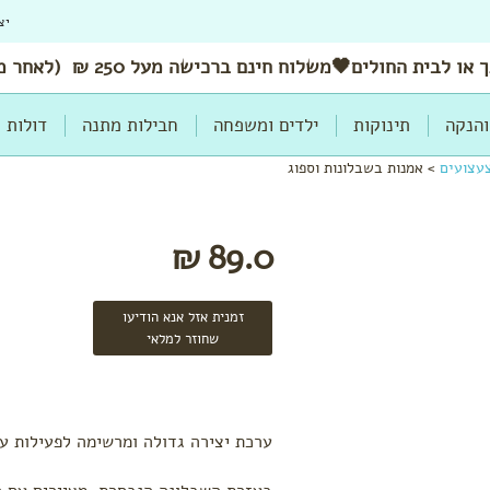
יצ
 או לבית החולים🖤משלוח
חינם
ברכישה מעל 250 ₪ (לאחר מימוש הנחות ושוברים)
והנקה
תינוקות
ילדים ומשפחה
חבילות מתנה
דולות
עצועים
>
אמנות בשבלונות וספוג
89.0 ₪
זמנית אזל אנא הודיעו
שחוזר למלאי
ערכת יצירה גדולה ומרשימה לפעילות ע