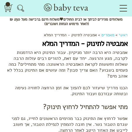
משלוחים
מהירים
לביתך או לבית החולים🖤משלוח
חינם
ברכישה מעל 250 ₪
(לאחר מימוש הנחות ושוברים)
ראשי
>
מאמרים
>
אמבטיה לתינוק - המדריך המלא
אמבטיה לתינוק - המדריך המלא
אמבטיה היא הרבה יותר מניקיון. עבור התינוק היא הזדמנות
לקרבה, מגע והרגעה. יחד עם זאת, להורים רבים עולות הרבה
שאלות וחששות לקראת האמבטיה הראשונה: מתי מתחילים? כמה
פעמים בשבוע? האם צריך סבון? ומה עושים אם התינוק בכלל לא
אוהב מים?
הכנו מדריך שיעזור לכם להפוך את זמן הרחצה לחוויה נעימה
ובטוחה עבורכם ועבור התינוק.
מתי אפשר להתחיל לרחוץ תינוק?
אפשר לרחוץ את התינוק כבר מהימים הראשונים לחייו, גם לפני
שגדם הטבור נשר. אין חובה להמתין לנפילת הטבור, אך חשוב
לייבש את האזור היטב לאחר הרחצה.