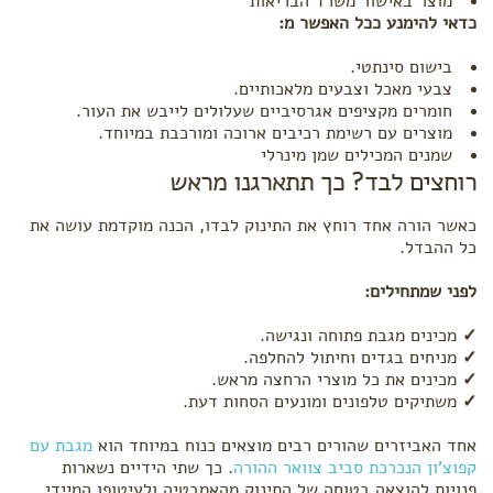
מוצר באישור משרד הבריאות
כדאי להימנע ככל האפשר מ:
בישום סינתטי.
צבעי מאכל וצבעים מלאכותיים.
חומרים מקציפים אגרסיביים שעלולים לייבש את העור.
מוצרים עם רשימת רכיבים ארוכה ומורכבת במיוחד.
שמנים המכילים שמן מינרלי
רוחצים לבד? כך תתארגנו מראש
כאשר הורה אחד רוחץ את התינוק לבדו, הכנה מוקדמת עושה את
כל ההבדל.
לפני שמתחילים:
✓
מכינים מגבת פתוחה ונגישה.
✓
מניחים בגדים וחיתול להחלפה.
✓
מכינים את כל מוצרי הרחצה מראש.
✓
משתיקים טלפונים ומונעים הסחות דעת.
אחד האביזרים שהורים רבים מוצאים כנוח במיוחד הוא
מגבת עם
קפוצ'ון הנכרכת סביב צוואר ההורה
. כך שתי הידיים נשארות
פנויות להוצאה בטוחה של התינוק מהאמבטיה ולעיטופו המיידי.