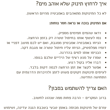
איך לרחוץ תינוק שלא אוהב מים?
לא כל התינוקות מתאהבים באמבטיה מהיום הראשון.
אם התינוק בוכה או נראה חסר נוחות:
ודאו שהמים חמימים מספיק.
נסו לעטוף אותו בחיתול טטרה דק בזמן הרחצה.
הניחו באמבטיה אמבטיון ממגבת, ואם יש לכם מושב דפניי או
דומיו מפלסטיק, הניחו עליו חיתול טטרה או מגבת דקה.
הכניסו אותו למים בהדרגה.
שמרו על מגע רציף של הידיים שלכם בגופו.
דברו אליו בקול רגוע.
אפשר לקצר את זמן הרחצה לכמה דקות בלבד.
לעיתים תינוקות זקוקים פשוט לזמן ולהיכרות הדרגתית עם
התחושה החדשה.
האם צריך להשתמש בסבון?
ברוב המקרים - הרבה פחות ממה שנהוג לחשוב.
עורם של תינוקות מכוסה באופן טבעי בשכבת הגנה עדינה, ושימוש